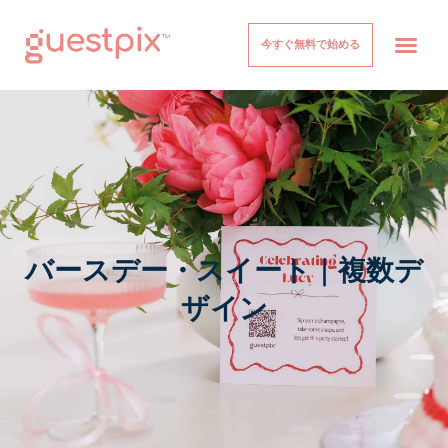
今すぐ無料で始める
イベント
仕組み
価格設定
について
ヘルプセンター
ログイン
バースデー・スイート | 複数デ
ザイン