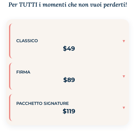
Per TUTTI i momenti che non vuoi perderti!
CLASSICO
$
49
FIRMA
Numero di immagini nella galleria
1 Galleria
$
89
✓
Foto
✓
Caricamento video
PACCHETTO SIGNATURE
Numero di immagini nella galleria
1 Galleria
$
119
✗
Album degli eventi
✓
Foto
Inviti digitali e conferme di partecipazione
1
✓
Caricamento video