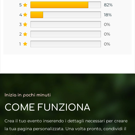
Finestra di caricamento
12 mesi
5
82%
4
18%
Aggiorna ora
3
0%
2
0%
1
0%
Inizia in pochi minuti
COME FUNZIONA
Crea il tuo evento inserendo i dettagli necessari per creare
la tua pagina personalizzata. Una volta pronto, condividi il