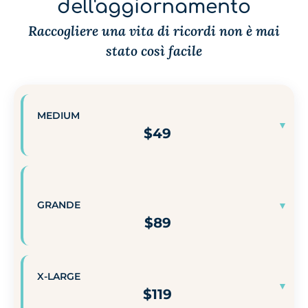
dell'aggiornamento
Raccogliere una vita di ricordi non è mai
stato così facile
MEDIUM
$
49
✓
Foto
GRANDE
$
89
✓
Caricamento video
✗
Album degli eventi
X-LARGE
✓
Foto
$
119
✓
Inviti digitali e conferme di partecipazione