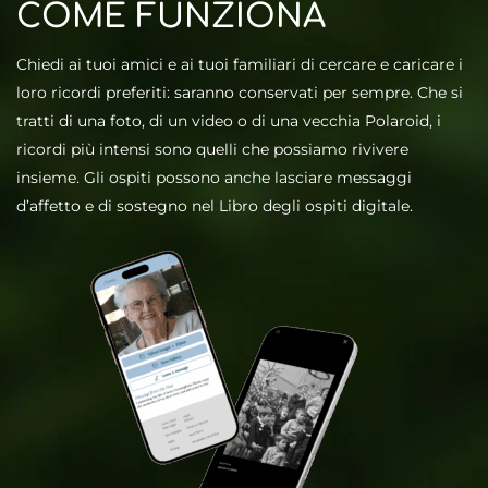
COME FUNZIONA
Modelli Canva
Suite Premium
Chiedi ai tuoi amici e ai tuoi familiari di cercare e caricare i
Finestra di caricamento
12 mesi
loro ricordi preferiti: saranno conservati per sempre. Che si
tratti di una foto, di un video o di una vecchia Polaroid, i
Aggiorna ora
ricordi più intensi sono quelli che possiamo rivivere
insieme. Gli ospiti possono anche lasciare messaggi
d’affetto e di sostegno nel Libro degli ospiti digitale.