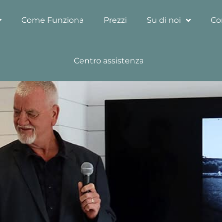
Come Funziona
Prezzi
Su di noi
Co
Centro assistenza