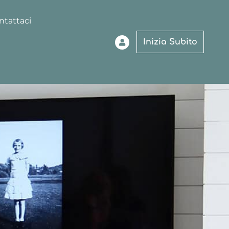
ntattaci
Inizia Subito