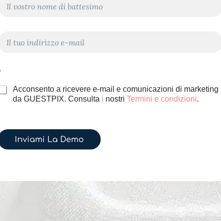
o
o
m
m
e
e
e
E
-
m
m
a
a
*
*
Acconsento a ricevere e-mail e comunicazioni di marketing
da GUESTPIX. Consulta
i
nostri
Termini e condizioni
.
Inviami La Demo