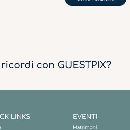
e ricordi con GUESTPIX?
CK LINKS
EVENTI
e
Matrimoni