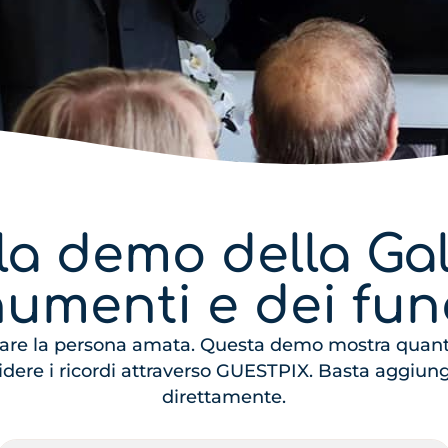
la demo della Gal
umenti e dei fune
are la persona amata. Questa demo mostra quanto
videre i ricordi attraverso GUESTPIX. Basta aggiunge
direttamente.
N
N