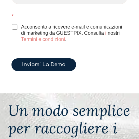
a
i
N
*
l
o
*
m
Acconsento a ricevere e-mail e comunicazioni
e
di marketing da GUESTPIX. Consulta
i
nostri
e
Termini e condizioni
.
-
m
a
i
Inviami La Demo
l
Un modo semplice
per raccogliere i