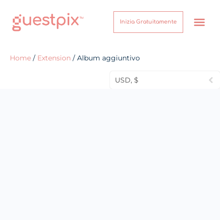
Inizia Gratuitamente
Come Funzion
Su di noi
Centro assist
Home
/
Extension
/ Album aggiuntivo
USD, $