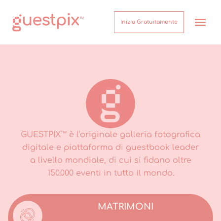
Inizia Gratuitamente
Come Funzion
Su di noi
Centro assist
GUESTPIX™ è l'originale galleria fotografica
digitale e piattaforma di guestbook leader
a livello mondiale, di cui si fidano oltre
150.000 eventi in tutto il mondo.
MATRIMONI