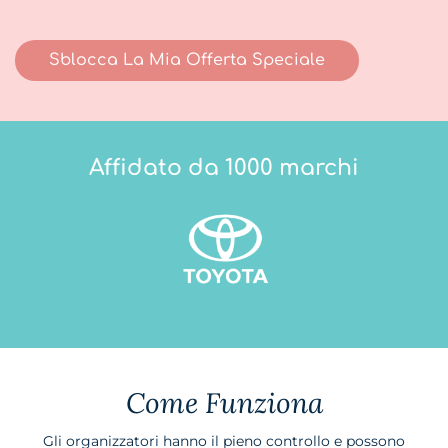
l
t
u
Sblocca La Mia Offerta Speciale
o
h
o
s
t
i
Affidato da 1000 marchi
n
g
?
Come Funziona
Gli organizzatori hanno il pieno controllo e possono