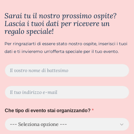
Sarai tu il nostro prossimo ospite?
Lascia i tuoi dati per ricevere un
regalo speciale!
Per ringraziarti di essere stato nostro ospite, inserisci i tuoi
dati e ti invieremo un'offerta speciale per il tuo evento.
C
I
o
l
m
t
e
u
s
E
o
i
m
n
c
a
o
h
i
m
i
Che tipo di evento stai organizzando?
*
l
e
a
*
*
m
a
i