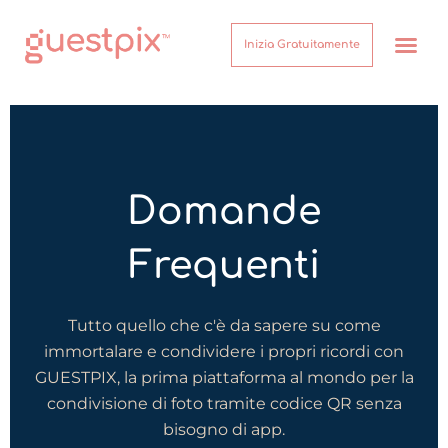
Inizia Gratuitamente
Come Funzion
Su di noi
Centro assist
Domande
Frequenti
Tutto quello che c'è da sapere su come
immortalare e condividere i propri ricordi con
GUESTPIX, la prima piattaforma al mondo per la
condivisione di foto tramite codice QR senza
bisogno di app.