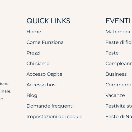
QUICK LINKS
EVENTI
Home
Matrimoni
Come Funziona
Feste di f
Prezzi
Feste
Chi siamo
Compleann
Accesso Ospite
Business
sione
Accesso host
Commemor
ginale,
Blog
Vacanze
te
Domande frequenti
Festività st
Impostazioni dei cookie
Feste di Na