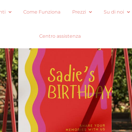
nti
Come Funziona
Prezzi
Su di noi
Centro assistenza