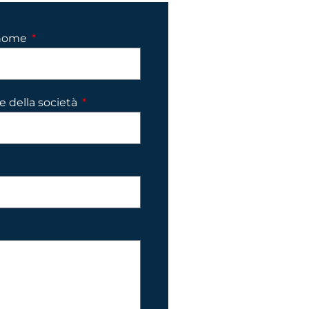
nome
 della società