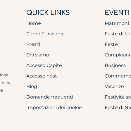
QUICK LINKS
EVENTI
Home
Matrimoni
Come Funziona
Feste di f
Prezzi
Feste
Chi siamo
Compleann
Accesso Ospite
Business
sione
Accesso host
Commemor
ginale,
Blog
Vacanze
te
Domande frequenti
Festività st
Impostazioni dei cookie
Feste di Na