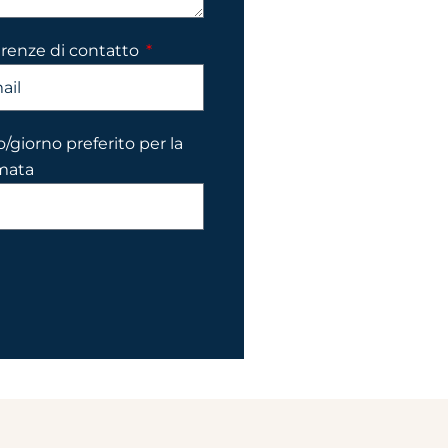
erenze di contatto
o/giorno preferito per la
mata