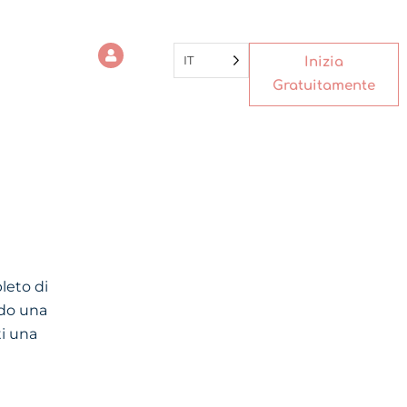
IT
Inizia
Gratuitamente
leto di
ndo una
ti una