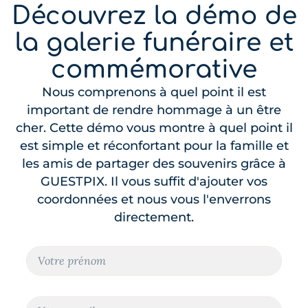
Découvrez la démo de
la galerie funéraire et
commémorative
Nous comprenons à quel point il est
important de rendre hommage à un être
cher. Cette démo vous montre à quel point il
est simple et réconfortant pour la famille et
les amis de partager des souvenirs grâce à
GUESTPIX. Il vous suffit d'ajouter vos
coordonnées et nous vous l'enverrons
directement.
N
N
o
o
m
m
C
o
C
u