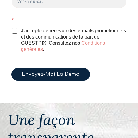
o
r
u
r
r
i
*
r
e
i
l
J'accepte de recevoir des e-mails promotionnels
e
et des communications de la part de
l
GUESTPIX. Consultez nos
Conditions
*
générales
.
Envoyez-Moi La Démo
Une façon
transparente