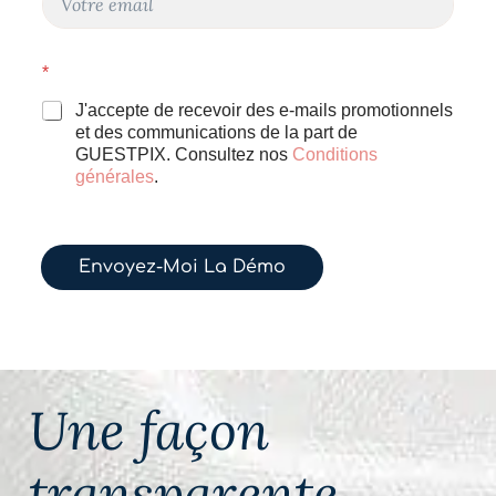
o
u
r
N
*
r
o
i
m
J'accepte de recevoir des e-mails promotionnels
e
d
et des communications de la part de
l
e
GUESTPIX. Consultez nos
Conditions
*
l
générales
.
'
e
m
a
i
Envoyez-Moi La Démo
l
Une façon
transparente