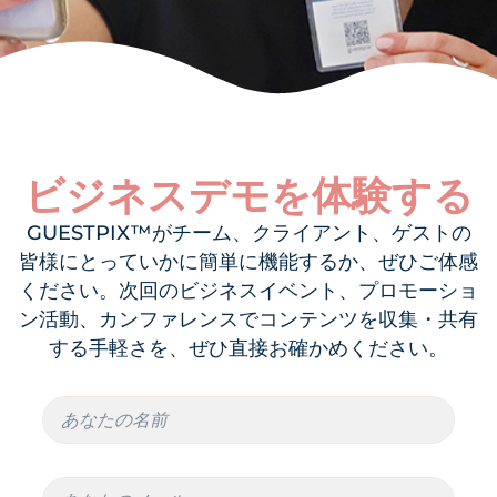
ビジネスデモを体験する
GUESTPIX™がチーム、クライアント、ゲストの
皆様にとっていかに簡単に機能するか、ぜひご体感
ください。次回のビジネスイベント、プロモーショ
ン活動、カンファレンスでコンテンツを収集・共有
する手軽さを、ぜひ直接お確かめください。
メ
名
ー
前
ル
名
メ