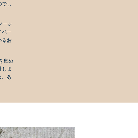
のでし
ソーシ
イベー
めるお
を集め
計しま
め、あ