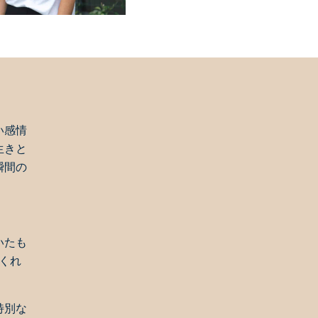
い感情
生きと
瞬間の
いたも
くれ
特別な