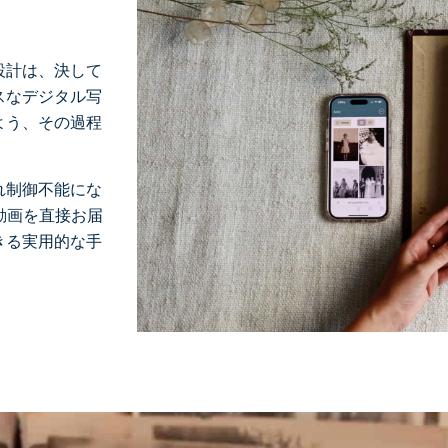
設計は、決して
スなデジタル写
よう、その過程
れ制御不能にな
動画を直接お届
きる実用的な手