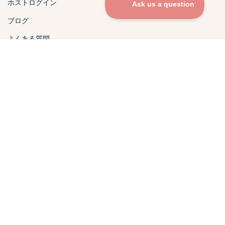
ホストログイン
ブログ
よくある質問
JA
イベント
結婚式
婚約
パーティー
誕生日
ビジネス
追悼式
旅行