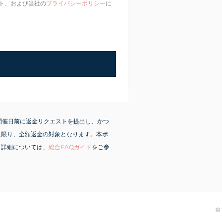
ト、および当社の
プライバシーポリシー
に
ト開催日前に返金リクエストを提出し、かつ
に限り、全額返金の対象となります。本ポ
。
詳細
については
、
総合FAQガイド
をご参
©