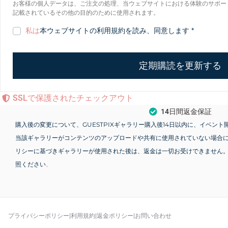
お客様の個人データは、ご注文の処理、当ウェブサイトにおける体験のサポー
記載されているその他の目的のために使用されます。
私は
本ウェブサイトの利用規約を読み、同意します
*
定期購読を更新する
SSLで保護されたチェックアウト
14日間返金保証
購入後の変更について、GUESTPIXギャラリー購入後14日以内に、イベン
当該ギャラリーがコンテンツのアップロードや共有に使用されていない場合
リシーに基づきギャラリーが使用された後は、返金は一切お受けできません
照ください
。
プライバシーポリシー
|
利用規約
|
返金ポリシー
|
お問い合わせ