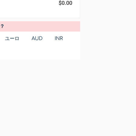
$
0.00
？
ユーロ
AUD
INR