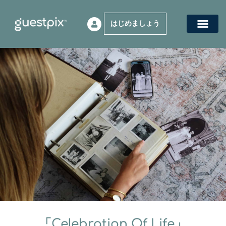
はじめましょう
イベント
仕組み
価格設定
について
お問い合わせ
ヘルプセンター
「Celebration Of Life」