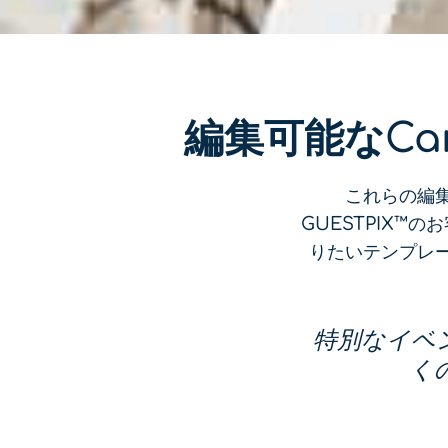
編集可能なCa
これらの編集
GUESTPIX™
りたいテンプレ
特別なイベン
く