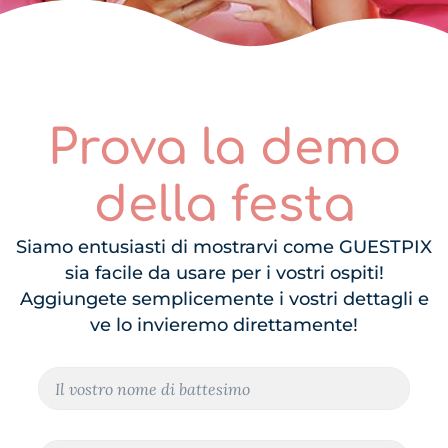
Prova la demo
della festa
Siamo entusiasti di mostrarvi come GUESTPIX
sia facile da usare per i vostri ospiti!
Aggiungete semplicemente i vostri dettagli e
ve lo invieremo direttamente!
N
N
o
o
m
m
e
e
e