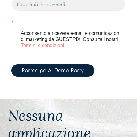
E
-
m
m
a
a
i
i
*
l
l
*
Acconsento a ricevere e-mail e comunicazioni
di marketing da GUESTPIX. Consulta
i
nostri
Termini e condizioni
.
Partecipa Al Demo Party
Nessuna
applicazione.