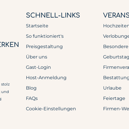
SCHNELL-LINKS
VERAN
Startseite
Hochzeite
So funktioniert's
Verlobung
ERKEN
Preisgestaltung
Besondere
Über uns
Geburtsta
Gast-Login
Firmenver
Host-Anmeldung
Bestattun
stolz
Blog
Urlaube
t und
FAQs
Feiertage
d
Cookie-Einstellungen
Firmen-We