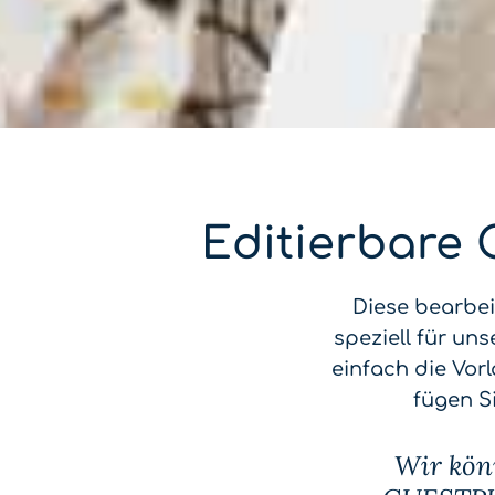
Editierbare
Diese bearbe
speziell für un
einfach die Vor
fügen S
Wir kön