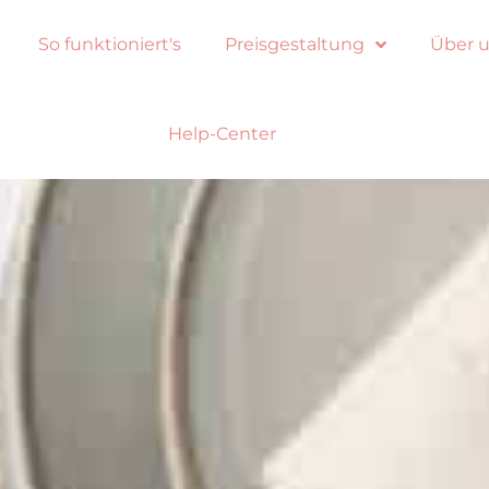
So funktioniert's
Preisgestaltung
Über 
Help-Center